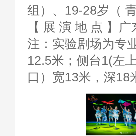
组）、19-28岁（ 
【 展 演 地 点 】
广
注：实验剧场为专业
12.5米；侧台1(
口）宽13米，深18